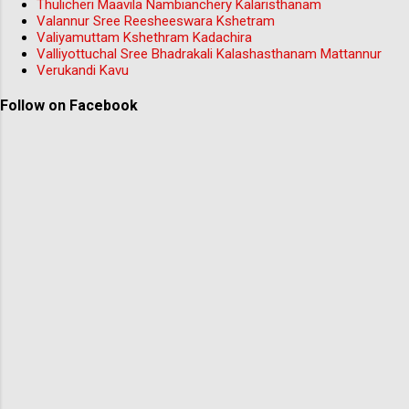
Thulicheri Maavila Nambianchery Kalaristhanam
Valannur Sree Reesheeswara Kshetram
Valiyamuttam Kshethram Kadachira
Valliyottuchal Sree Bhadrakali Kalashasthanam Mattannur
Verukandi Kavu
Follow on Facebook