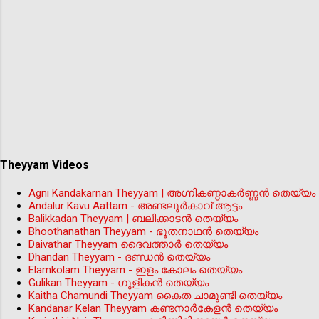
Theyyam Videos
Agni Kandakarnan Theyyam | അഗ്നികണ്ഠാകർണ്ണൻ തെയ്യം
Andalur Kavu Aattam - അണ്ടലൂർകാവ് ആട്ടം
Balikkadan Theyyam | ബലിക്കാടൻ തെയ്യം
Bhoothanathan Theyyam - ഭൂതനാഥൻ തെയ്യം
Daivathar Theyyam ദൈവത്താര്‍ തെയ്യം
Dhandan Theyyam - ദണ്ഡൻ തെയ്യം
Elamkolam Theyyam - ഇളം കോലം തെയ്യം
Gulikan Theyyam - ഗുളികൻ തെയ്യം
Kaitha Chamundi Theyyam കൈത ചാമുണ്ടി തെയ്യം
Kandanar Kelan Theyyam കണ്ടനാർകേളൻ തെയ്യം