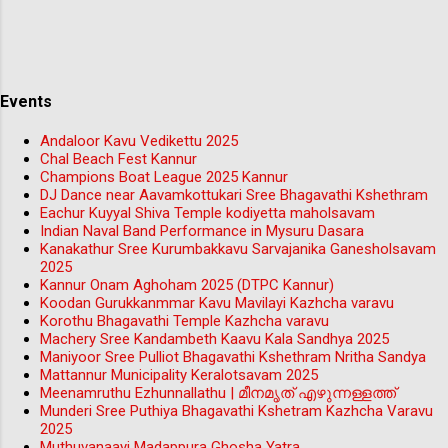
Events
Andaloor Kavu Vedikettu 2025
Chal Beach Fest Kannur
Champions Boat League 2025 Kannur
DJ Dance near Aavamkottukari Sree Bhagavathi Kshethram
Eachur Kuyyal Shiva Temple kodiyetta maholsavam
Indian Naval Band Performance in Mysuru Dasara
Kanakathur Sree Kurumbakkavu Sarvajanika Ganesholsavam
2025
Kannur Onam Aghoham 2025 (DTPC Kannur)
Koodan Gurukkanmmar Kavu Mavilayi Kazhcha varavu
Korothu Bhagavathi Temple Kazhcha varavu
Machery Sree Kandambeth Kaavu Kala Sandhya 2025
Maniyoor Sree Pulliot Bhagavathi Kshethram Nritha Sandya
Mattannur Municipality Keralotsavam 2025
Meenamruthu Ezhunnallathu | മീനമൃത് എഴുന്നള്ളത്ത്
Munderi Sree Puthiya Bhagavathi Kshetram Kazhcha Varavu
2025
Muthuvanaayi Madappura Ghosha Yatra