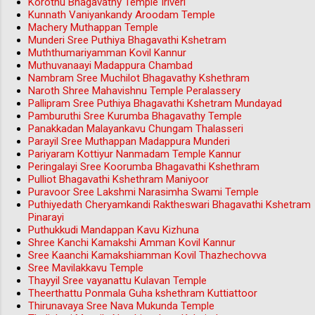
Korothu Bhagavathy Temple Iriveri
Kunnath Vaniyankandy Aroodam Temple
Machery Muthappan Temple
Munderi Sree Puthiya Bhagavathi Kshetram
Muththumariyamman Kovil Kannur
Muthuvanaayi Madappura Chambad
Nambram Sree Muchilot Bhagavathy Kshethram
Naroth Shree Mahavishnu Temple Peralassery
Pallipram Sree Puthiya Bhagavathi Kshetram Mundayad
Pamburuthi Sree Kurumba Bhagavathy Temple
Panakkadan Malayankavu Chungam Thalasseri
Parayil Sree Muthappan Madappura Munderi
Pariyaram Kottiyur Nanmadam Temple Kannur
Peringalayi Sree Koorumba Bhagavathi Kshethram
Pulliot Bhagavathi Kshethram Maniyoor
Puravoor Sree Lakshmi Narasimha Swami Temple
Puthiyedath Cheryamkandi Raktheswari Bhagavathi Kshetram
Pinarayi
Puthukkudi Mandappan Kavu Kizhuna
Shree Kanchi Kamakshi Amman Kovil Kannur
Sree Kaanchi Kamakshiamman Kovil Thazhechovva
Sree Mavilakkavu Temple
Thayyil Sree vayanattu Kulavan Temple
Theerthattu Ponmala Guha kshethram Kuttiattoor
Thirunavaya Sree Nava Mukunda Temple