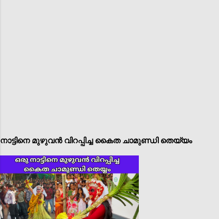
നാട്ടിനെ മുഴുവൻ വിറപ്പിച്ച കൈത ചാമുണ്ഡി തെയ്യം