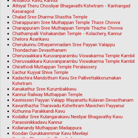
Andaloor Kavu, Kannur
Athiyal Theru Chooliyar Bhagavathi Kshetram - Kanhangad
Kasaragod
Chalad Sree Dharma Shastha Temple
Charappuram Sree Muthappan Temple Thaze Chovva
Charappuram Sree Muthappan Temple Thazhe Chovva
Chathampalli Vishakandan Temple - Kolachery, Kannur
Chelora Asarikavu
Cherukunnu Othayammadam Sree Payyan Valappu
Thondachan Devasthanam
Cheruvaakkara Kuruvanparambu Viswakarma Temple Kambil
Cheruvaakkara Kuruvanparambu Viswakarma Temple Kambil
Chirathodi Muttappan Temple Peralassery
Eachur Kuyyal Shiva Temple
Kadachira Mandothum Kavu Sre Pallivettakkorumakan
Kshetram
Kanakathur Sree Kurumbakkavu
Kannur Railway Muthappan Temple
Kavinisseri Payyan Valapp Wayanattu Kulavan Devasthanam
Kavunthazha Tharavadu Kshethram Mavicheri Payyanur
Kizhunna Parakkandi Kavu
Kodallur Sree Kulangarakavu Neeliyar Bhagavathy Kavu
Parassinikkadavu Kannur
Kollanandy Muthappan Madappura
Koodan Gurukkanmmar Kavu Mavilayi