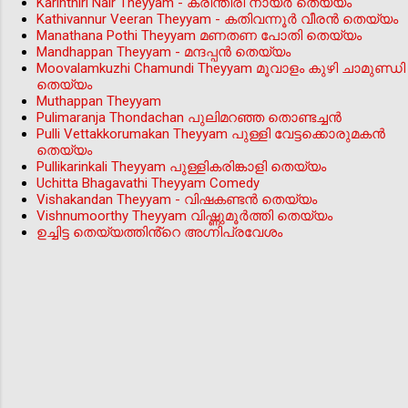
Karinthiri Nair Theyyam - കരിന്തിരി നായർ തെയ്യം
Kathivannur Veeran Theyyam - കതിവന്നൂര്‍ വീരന്‍ തെയ്യം
Manathana Pothi Theyyam മണതണ പോതി തെയ്യം
Mandhappan Theyyam - മന്ദപ്പന്‍ തെയ്യം
Moovalamkuzhi Chamundi Theyyam മൂവാളം കുഴി ചാമുണ്ഡി
തെയ്യം
Muthappan Theyyam
Pulimaranja Thondachan പുലിമറഞ്ഞ തൊണ്ടച്ചൻ
Pulli Vettakkorumakan Theyyam പുള്ളി വേട്ടക്കൊരുമകൻ
തെയ്യം
Pullikarinkali Theyyam പുള്ളികരിങ്കാളി തെയ്യം
Uchitta Bhagavathi Theyyam Comedy
Vishakandan Theyyam - വിഷകണ്ടൻ തെയ്യം
Vishnumoorthy Theyyam വിഷ്ണുമൂർത്തി തെയ്യം
ഉച്ചിട്ട തെയ്യത്തിൻ്റെ അഗ്നിപ്രവേശം