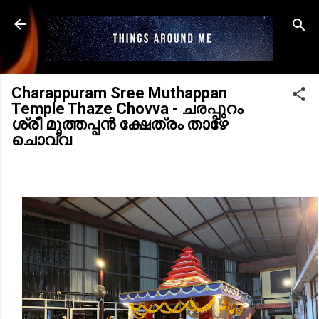
Skip to main content
Charappuram Sree Muthappan
Temple Thaze Chovva - ചരപ്പുറം
ശ്രീ മുത്തപ്പൻ ക്ഷേത്രം താഴേ
ചൊവ്വ