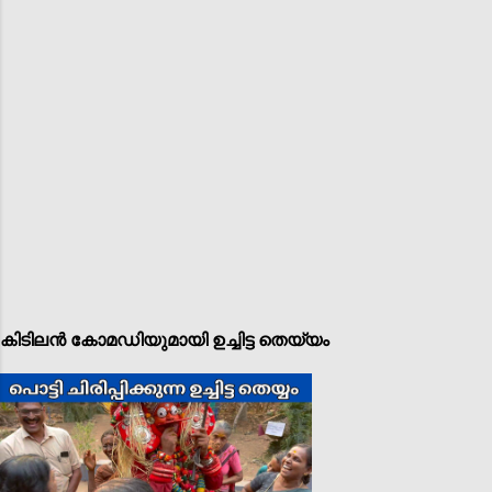
കിടിലൻ കോമഡിയുമായി ഉച്ചിട്ട തെയ്യം