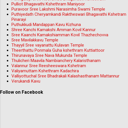
Pulliot Bhagavathi Kshethram Maniyoor
Puravoor Sree Lakshmi Narasimha Swami Temple
Puthiyedath Cheryamkandi Raktheswari Bhagavathi Kshetram
Pinarayi
Puthukkudi Mandappan Kavu Kizhuna
Shree Kanchi Kamakshi Amman Kovil Kannur
Sree Kaanchi Kamakshiamman Kovil Thazhechovva
Sree Mavilakkavu Temple
Thayyil Sree vayanattu Kulavan Temple
Theerthattu Ponmala Guha kshethram Kuttiattoor
Thirunavaya Sree Nava Mukunda Temple
Thulicheri Maavila Nambianchery Kalaristhanam
Valannur Sree Reesheeswara Kshetram
Valiyamuttam Kshethram Kadachira
Valliyottuchal Sree Bhadrakali Kalashasthanam Mattannur
Verukandi Kavu
Follow on Facebook