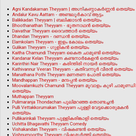
Agni Kandakarnan Theyyam | അഗ്നികണ്ഠാകർണ്ണൻ തെയ്യം
Andalur Kavu Aattam - അണ്ടലൂർകാവ് ആട്ടം
Balikkadan Theyyam | ബലിക്കാടൻ തെയ്യം
Bhoothanathan Theyyam - ഭൂതനാഥൻ തെയ്യം
Daivathar Theyyam ദൈവത്താര്‍ തെയ്യം
Dhandan Theyyam - ദണ്ഡൻ തെയ്യം
Elamkolam Theyyam - ഇളം കോലം തെയ്യം
Gulikan Theyyam - ഗുളികൻ തെയ്യം
Kaitha Chamundi Theyyam കൈത ചാമുണ്ടി തെയ്യം
Kandanar Kelan Theyyam കണ്ടനാർകേളൻ തെയ്യം
Karinthiri Nair Theyyam - കരിന്തിരി നായർ തെയ്യം
Kathivannur Veeran Theyyam - കതിവന്നൂര്‍ വീരന്‍ തെയ്യം
Manathana Pothi Theyyam മണതണ പോതി തെയ്യം
Mandhappan Theyyam - മന്ദപ്പന്‍ തെയ്യം
Moovalamkuzhi Chamundi Theyyam മൂവാളം കുഴി ചാമുണ്ഡി
തെയ്യം
Muthappan Theyyam
Pulimaranja Thondachan പുലിമറഞ്ഞ തൊണ്ടച്ചൻ
Pulli Vettakkorumakan Theyyam പുള്ളി വേട്ടക്കൊരുമകൻ
തെയ്യം
Pullikarinkali Theyyam പുള്ളികരിങ്കാളി തെയ്യം
Uchitta Bhagavathi Theyyam Comedy
Vishakandan Theyyam - വിഷകണ്ടൻ തെയ്യം
Vishnumoorthy Theyyam വിഷ്ണുമൂർത്തി തെയ്യം