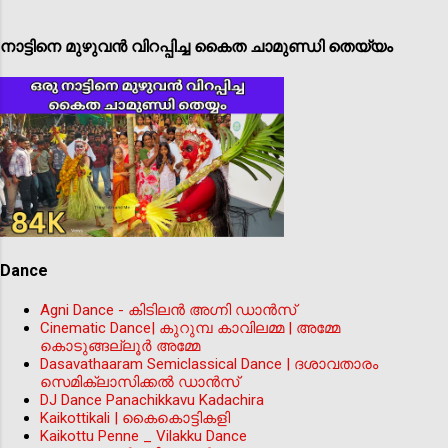
നാട്ടിനെ മുഴുവൻ വിറപ്പിച്ച കൈത ചാമുണ്ഡി തെയ്യം
Dance
Agni Dance - കിടിലന്‍ അഗ്നി ഡാൻസ്
Cinematic Dance| കുറുമ്പ കാവിലമ്മ | അമ്മേ
കൊടുങ്ങല്ലൂർ അമ്മേ
Dasavathaaram Semiclassical Dance | ദശാവതാരം
സെമിക്ലാസിക്കൽ ഡാൻസ്
DJ Dance Panachikkavu Kadachira
Kaikottikali | കൈകൊട്ടികളി
Kaikottu Penne _ Vilakku Dance