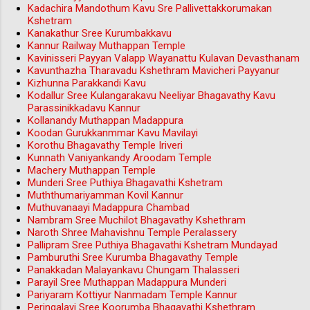
Kadachira Mandothum Kavu Sre Pallivettakkorumakan
Kshetram
Kanakathur Sree Kurumbakkavu
Kannur Railway Muthappan Temple
Kavinisseri Payyan Valapp Wayanattu Kulavan Devasthanam
Kavunthazha Tharavadu Kshethram Mavicheri Payyanur
Kizhunna Parakkandi Kavu
Kodallur Sree Kulangarakavu Neeliyar Bhagavathy Kavu
Parassinikkadavu Kannur
Kollanandy Muthappan Madappura
Koodan Gurukkanmmar Kavu Mavilayi
Korothu Bhagavathy Temple Iriveri
Kunnath Vaniyankandy Aroodam Temple
Machery Muthappan Temple
Munderi Sree Puthiya Bhagavathi Kshetram
Muththumariyamman Kovil Kannur
Muthuvanaayi Madappura Chambad
Nambram Sree Muchilot Bhagavathy Kshethram
Naroth Shree Mahavishnu Temple Peralassery
Pallipram Sree Puthiya Bhagavathi Kshetram Mundayad
Pamburuthi Sree Kurumba Bhagavathy Temple
Panakkadan Malayankavu Chungam Thalasseri
Parayil Sree Muthappan Madappura Munderi
Pariyaram Kottiyur Nanmadam Temple Kannur
Peringalayi Sree Koorumba Bhagavathi Kshethram