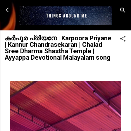
Skip to main content
കർപൂര പ്രിയനേ | Karpoora Priyane
| Kannur Chandrasekaran | Chalad
Sree Dharma Shastha Temple |
Ayyappa Devotional Malayalam song