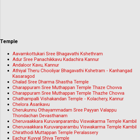
Temple
Aavamkottukari Sree Bhagavathi Kshethram
Adur Sree Panachikkavu Kadachira Kannur
Andaloor Kavu, Kannur
Athiyal Theru Chooliyar Bhagavathi Kshetram - Kanhangad
Kasaragod
Chalad Sree Dharma Shastha Temple
Charappuram Sree Muthappan Temple Thaze Chovva
Charappuram Sree Muthappan Temple Thazhe Chovva
Chathampalli Vishakandan Temple - Kolachery, Kannur
Chelora Asarikavu
Cherukunnu Othayammadam Sree Payyan Valappu
Thondachan Devasthanam
Cheruvaakkara Kuruvanparambu Viswakarma Temple Kambil
Cheruvaakkara Kuruvanparambu Viswakarma Temple Kambil
Chirathodi Muttappan Temple Peralassery
Eachur Kuyyal Shiva Temple