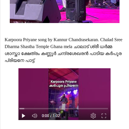
Karpoora Priyane song by Kannur Chandrasekaran. Chalad Sree
Dharma Shastha Temple Ghana mela ചാലാട് ശ്രീ ധർമ്മ
ശാസ്താ ക്ഷേത്രം കണ്ണൂർ ചന്ദ്രശേഖരൻ പാടിയ കർപൂര
പ്രിയനേ പാട്ട്