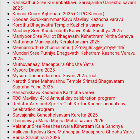
Kanakathur Sree Kurumbakkavu Sarvajanika Ganesholsavam
2025
Kannur Onam Aghoham 2025 (DTPC Kannur)
Koodan Gurukkanmmar Kavu Mavilayi Kazhcha varavu
Korothu Bhagavathi Temple Kazhcha varavu
Machery Sree Kandambeth Kaavu Kala Sandhya 2025
Maniyoor Sree Pulliot Bhagavathi Kshethram Nritha Sandya
Mattannur Municipality Keralotsavam 2025
Meenamruthu Ezhunnallathu | മീനമൃത് എഴുന്നള്ളത്ത്
Munderi Sree Puthiya Bhagavathi Kshetram Kazhcha Varavu
2025
Muthuvanaayi Madappura Ghosha Yatra
Mysore Dasara 2025
Mysuru Dasara Jamboo Savari 2025 Trial
Naroth Shree Mahavishnu Temple Srimad Bhagavatam
Saptaha Yajna 2025
Panachikkavu Kadachira Kazhcha varavu
RDC Mavilayi 43rd Annual day celebration program
Redstar Arts and Sports Club Kottur Kannur annual day
celebration program
Sarvajanika Ganesholsavam Karetta 2025
Thirunavaya Maha Magha Maholsavam 2026
Valannur Sree Reesheeswara Kshetram Kala Sandhya
Valluvan Kadavu Sree Muthappan Madappura Ghosha Yatra
Varna Shalabham 2025