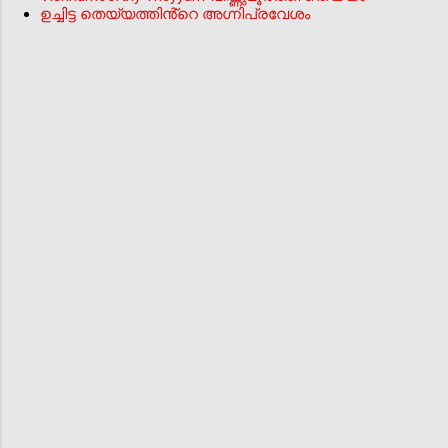
ഉച്ചിട്ട തെയ്യത്തിൻ്റെ അഗ്നിപ്രവേശം