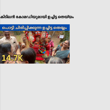
കിടിലൻ കോമഡിയുമായി ഉച്ചിട്ട തെയ്യം