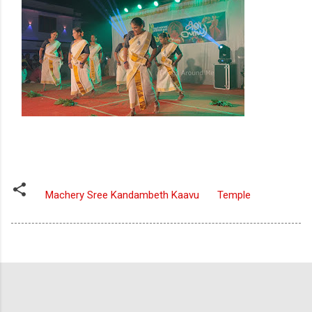
Machery Sree Kandambeth Kaavu
Temple