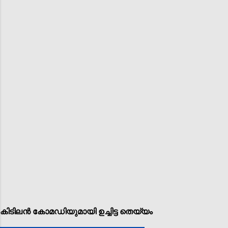
കിടിലൻ കോമഡിയുമായി ഉച്ചിട്ട തെയ്യം