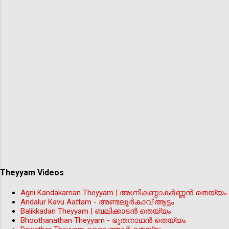
Theyyam Videos
Agni Kandakarnan Theyyam | അഗ്നികണ്ഠാകർണ്ണൻ തെയ്യം
Andalur Kavu Aattam - അണ്ടലൂർകാവ് ആട്ടം
Balikkadan Theyyam | ബലിക്കാടൻ തെയ്യം
Bhoothanathan Theyyam - ഭൂതനാഥൻ തെയ്യം