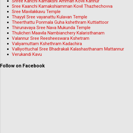
Shree Kanchi Kamakshi Amman Kovil Kannur
Sree Kaanchi Kamakshiamman Kovil Thazhechovva
Sree Mavilakkavu Temple
Thayyil Sree vayanattu Kulavan Temple
Theerthattu Ponmala Guha kshethram Kuttiattoor
Thirunavaya Sree Nava Mukunda Temple
Thulicheri Maavila Nambianchery Kalaristhanam
Valannur Sree Reesheeswara Kshetram
Valiyamuttam Kshethram Kadachira
Valliyottuchal Sree Bhadrakali Kalashasthanam Mattannur
Verukandi Kavu
Follow on Facebook