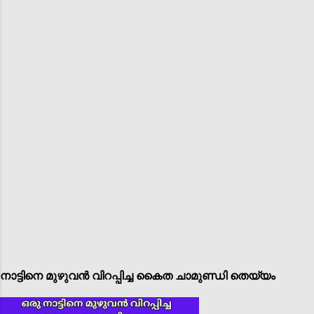
നാട്ടിനെ മുഴുവൻ വിറപ്പിച്ച കൈത ചാമുണ്ഡി തെയ്യം