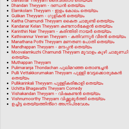
Daivathar Theyyam ദൈവത്താര്‍ തെയ്യം
Dhandan Theyyam - ദണ്ഡൻ തെയ്യം
Elamkolam Theyyam - ഇളം കോലം തെയ്യം
Gulikan Theyyam - ഗുളികൻ തെയ്യം
Kaitha Chamundi Theyyam കൈത ചാമുണ്ടി തെയ്യം
Kandanar Kelan Theyyam കണ്ടനാർകേളൻ തെയ്യം
Karinthiri Nair Theyyam - കരിന്തിരി നായർ തെയ്യം
Kathivannur Veeran Theyyam - കതിവന്നൂര്‍ വീരന്‍ തെയ്യം
Manathana Pothi Theyyam മണതണ പോതി തെയ്യം
Mandhappan Theyyam - മന്ദപ്പന്‍ തെയ്യം
Moovalamkuzhi Chamundi Theyyam മൂവാളം കുഴി ചാമുണ്ഡി
തെയ്യം
Muthappan Theyyam
Pulimaranja Thondachan പുലിമറഞ്ഞ തൊണ്ടച്ചൻ
Pulli Vettakkorumakan Theyyam പുള്ളി വേട്ടക്കൊരുമകൻ
തെയ്യം
Pullikarinkali Theyyam പുള്ളികരിങ്കാളി തെയ്യം
Uchitta Bhagavathi Theyyam Comedy
Vishakandan Theyyam - വിഷകണ്ടൻ തെയ്യം
Vishnumoorthy Theyyam വിഷ്ണുമൂർത്തി തെയ്യം
ഉച്ചിട്ട തെയ്യത്തിൻ്റെ അഗ്നിപ്രവേശം