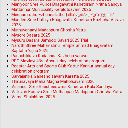
Maniyoor Sree Pulliot Bhagavathi Kshethram Nritha Sandya
Mattannur Municipality Keralotsavam 2025
Meenamruthu Ezhunnallathu | മീനമൃത് എഴുന്നള്ളത്ത്
Munderi Sree Puthiya Bhagavathi Kshetram Kazhcha Varavu
2025
Muthuvanaayi Madappura Ghosha Yatra
Mysore Dasara 2025
Mysuru Dasara Jamboo Savari 2025 Trial
Naroth Shree Mahavishnu Temple Srimad Bhagavatam
Saptaha Yajna 2025
Panachikkavu Kadachira Kazhcha varavu
RDC Mavilayi 43rd Annual day celebration program
Redstar Arts and Sports Club Kottur Kannur annual day
celebration program
Sarvajanika Ganesholsavam Karetta 2025
Thirunavaya Maha Magha Maholsavam 2026
Valannur Sree Reesheeswara Kshetram Kala Sandhya
Valluvan Kadavu Sree Muthappan Madappura Ghosha Yatra
Varna Shalabham 2025