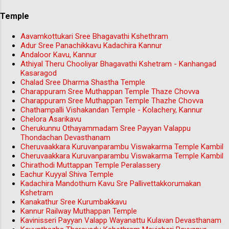
Temple
Aavamkottukari Sree Bhagavathi Kshethram
Adur Sree Panachikkavu Kadachira Kannur
Andaloor Kavu, Kannur
Athiyal Theru Chooliyar Bhagavathi Kshetram - Kanhangad
Kasaragod
Chalad Sree Dharma Shastha Temple
Charappuram Sree Muthappan Temple Thaze Chovva
Charappuram Sree Muthappan Temple Thazhe Chovva
Chathampalli Vishakandan Temple - Kolachery, Kannur
Chelora Asarikavu
Cherukunnu Othayammadam Sree Payyan Valappu
Thondachan Devasthanam
Cheruvaakkara Kuruvanparambu Viswakarma Temple Kambil
Cheruvaakkara Kuruvanparambu Viswakarma Temple Kambil
Chirathodi Muttappan Temple Peralassery
Eachur Kuyyal Shiva Temple
Kadachira Mandothum Kavu Sre Pallivettakkorumakan
Kshetram
Kanakathur Sree Kurumbakkavu
Kannur Railway Muthappan Temple
Kavinisseri Payyan Valapp Wayanattu Kulavan Devasthanam