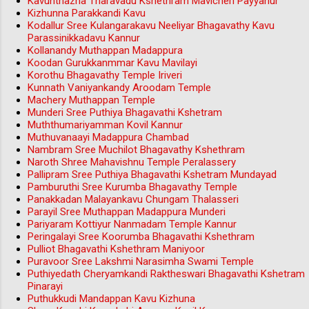
Kavunthazha Tharavadu Kshethram Mavicheri Payyanur
Kizhunna Parakkandi Kavu
Kodallur Sree Kulangarakavu Neeliyar Bhagavathy Kavu
Parassinikkadavu Kannur
Kollanandy Muthappan Madappura
Koodan Gurukkanmmar Kavu Mavilayi
Korothu Bhagavathy Temple Iriveri
Kunnath Vaniyankandy Aroodam Temple
Machery Muthappan Temple
Munderi Sree Puthiya Bhagavathi Kshetram
Muththumariyamman Kovil Kannur
Muthuvanaayi Madappura Chambad
Nambram Sree Muchilot Bhagavathy Kshethram
Naroth Shree Mahavishnu Temple Peralassery
Pallipram Sree Puthiya Bhagavathi Kshetram Mundayad
Pamburuthi Sree Kurumba Bhagavathy Temple
Panakkadan Malayankavu Chungam Thalasseri
Parayil Sree Muthappan Madappura Munderi
Pariyaram Kottiyur Nanmadam Temple Kannur
Peringalayi Sree Koorumba Bhagavathi Kshethram
Pulliot Bhagavathi Kshethram Maniyoor
Puravoor Sree Lakshmi Narasimha Swami Temple
Puthiyedath Cheryamkandi Raktheswari Bhagavathi Kshetram
Pinarayi
Puthukkudi Mandappan Kavu Kizhuna