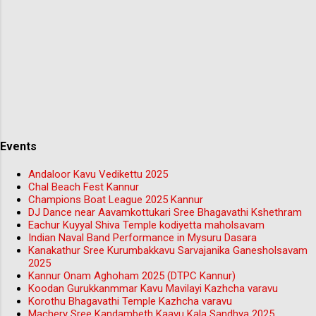
Events
Andaloor Kavu Vedikettu 2025
Chal Beach Fest Kannur
Champions Boat League 2025 Kannur
DJ Dance near Aavamkottukari Sree Bhagavathi Kshethram
Eachur Kuyyal Shiva Temple kodiyetta maholsavam
Indian Naval Band Performance in Mysuru Dasara
Kanakathur Sree Kurumbakkavu Sarvajanika Ganesholsavam
2025
Kannur Onam Aghoham 2025 (DTPC Kannur)
Koodan Gurukkanmmar Kavu Mavilayi Kazhcha varavu
Korothu Bhagavathi Temple Kazhcha varavu
Machery Sree Kandambeth Kaavu Kala Sandhya 2025