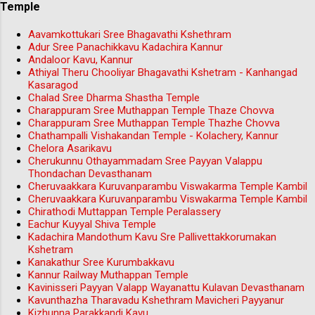
Temple
Aavamkottukari Sree Bhagavathi Kshethram
Adur Sree Panachikkavu Kadachira Kannur
Andaloor Kavu, Kannur
Athiyal Theru Chooliyar Bhagavathi Kshetram - Kanhangad
Kasaragod
Chalad Sree Dharma Shastha Temple
Charappuram Sree Muthappan Temple Thaze Chovva
Charappuram Sree Muthappan Temple Thazhe Chovva
Chathampalli Vishakandan Temple - Kolachery, Kannur
Chelora Asarikavu
Cherukunnu Othayammadam Sree Payyan Valappu
Thondachan Devasthanam
Cheruvaakkara Kuruvanparambu Viswakarma Temple Kambil
Cheruvaakkara Kuruvanparambu Viswakarma Temple Kambil
Chirathodi Muttappan Temple Peralassery
Eachur Kuyyal Shiva Temple
Kadachira Mandothum Kavu Sre Pallivettakkorumakan
Kshetram
Kanakathur Sree Kurumbakkavu
Kannur Railway Muthappan Temple
Kavinisseri Payyan Valapp Wayanattu Kulavan Devasthanam
Kavunthazha Tharavadu Kshethram Mavicheri Payyanur
Kizhunna Parakkandi Kavu