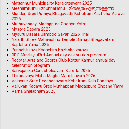
Mattannur Municipality Keralotsavam 2025
Meenamruthu Ezhunnallathu | മീനമൃത് എഴുന്നള്ളത്ത്
Munderi Sree Puthiya Bhagavathi Kshetram Kazhcha Varavu
2025
Muthuvanaayi Madappura Ghosha Yatra
Mysore Dasara 2025
Mysuru Dasara Jamboo Savari 2025 Trial
Naroth Shree Mahavishnu Temple Srimad Bhagavatam
Saptaha Yajna 2025
Panachikkavu Kadachira Kazhcha varavu
RDC Mavilayi 43rd Annual day celebration program
Redstar Arts and Sports Club Kottur Kannur annual day
celebration program
Sarvajanika Ganesholsavam Karetta 2025
Thirunavaya Maha Magha Maholsavam 2026
Valannur Sree Reesheeswara Kshetram Kala Sandhya
Valluvan Kadavu Sree Muthappan Madappura Ghosha Yatra
Varna Shalabham 2025