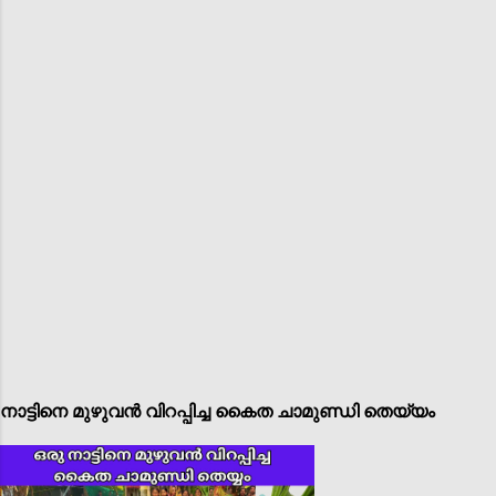
നാട്ടിനെ മുഴുവൻ വിറപ്പിച്ച കൈത ചാമുണ്ഡി തെയ്യം