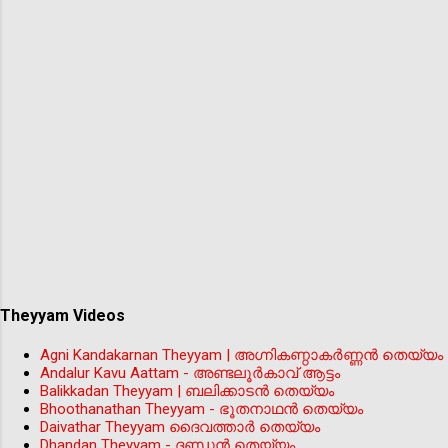
Theyyam Videos
Agni Kandakarnan Theyyam | അഗ്നികണ്ഠാകർണ്ണൻ തെയ്യം
Andalur Kavu Aattam - അണ്ടലൂർകാവ് ആട്ടം
Balikkadan Theyyam | ബലിക്കാടൻ തെയ്യം
Bhoothanathan Theyyam - ഭൂതനാഥൻ തെയ്യം
Daivathar Theyyam ദൈവത്താര്‍ തെയ്യം
Dhandan Theyyam - ദണ്ഡൻ തെയ്യം