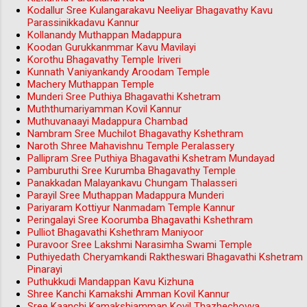
Kodallur Sree Kulangarakavu Neeliyar Bhagavathy Kavu
Parassinikkadavu Kannur
Kollanandy Muthappan Madappura
Koodan Gurukkanmmar Kavu Mavilayi
Korothu Bhagavathy Temple Iriveri
Kunnath Vaniyankandy Aroodam Temple
Machery Muthappan Temple
Munderi Sree Puthiya Bhagavathi Kshetram
Muththumariyamman Kovil Kannur
Muthuvanaayi Madappura Chambad
Nambram Sree Muchilot Bhagavathy Kshethram
Naroth Shree Mahavishnu Temple Peralassery
Pallipram Sree Puthiya Bhagavathi Kshetram Mundayad
Pamburuthi Sree Kurumba Bhagavathy Temple
Panakkadan Malayankavu Chungam Thalasseri
Parayil Sree Muthappan Madappura Munderi
Pariyaram Kottiyur Nanmadam Temple Kannur
Peringalayi Sree Koorumba Bhagavathi Kshethram
Pulliot Bhagavathi Kshethram Maniyoor
Puravoor Sree Lakshmi Narasimha Swami Temple
Puthiyedath Cheryamkandi Raktheswari Bhagavathi Kshetram
Pinarayi
Puthukkudi Mandappan Kavu Kizhuna
Shree Kanchi Kamakshi Amman Kovil Kannur
Sree Kaanchi Kamakshiamman Kovil Thazhechovva