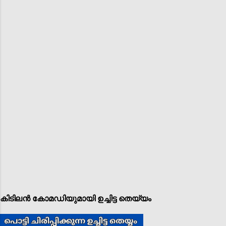
കിടിലൻ കോമഡിയുമായി ഉച്ചിട്ട തെയ്യം