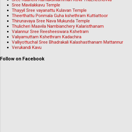
Sree Mavilakkavu Temple
Thayyil Sree vayanattu Kulavan Temple
Theerthattu Ponmala Guha kshethram Kuttiattoor
Thirunavaya Sree Nava Mukunda Temple
Thulicheri Maavila Nambianchery Kalaristhanam
Valannur Sree Reesheeswara Kshetram
Valiyamuttam Kshethram Kadachira
Valliyottuchal Sree Bhadrakali Kalashasthanam Mattannur
Verukandi Kavu
Follow on Facebook