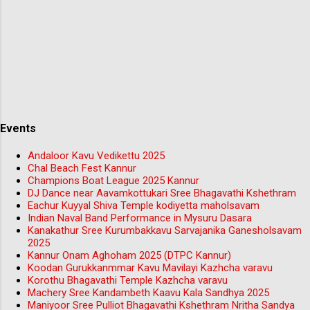
Events
Andaloor Kavu Vedikettu 2025
Chal Beach Fest Kannur
Champions Boat League 2025 Kannur
DJ Dance near Aavamkottukari Sree Bhagavathi Kshethram
Eachur Kuyyal Shiva Temple kodiyetta maholsavam
Indian Naval Band Performance in Mysuru Dasara
Kanakathur Sree Kurumbakkavu Sarvajanika Ganesholsavam
2025
Kannur Onam Aghoham 2025 (DTPC Kannur)
Koodan Gurukkanmmar Kavu Mavilayi Kazhcha varavu
Korothu Bhagavathi Temple Kazhcha varavu
Machery Sree Kandambeth Kaavu Kala Sandhya 2025
Maniyoor Sree Pulliot Bhagavathi Kshethram Nritha Sandya