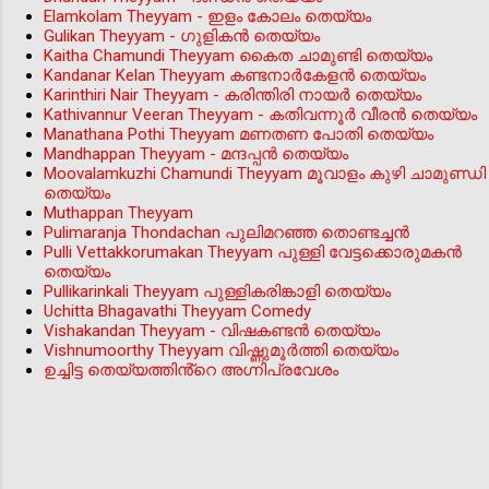
Elamkolam Theyyam - ഇളം കോലം തെയ്യം
Gulikan Theyyam - ഗുളികൻ തെയ്യം
Kaitha Chamundi Theyyam കൈത ചാമുണ്ടി തെയ്യം
Kandanar Kelan Theyyam കണ്ടനാർകേളൻ തെയ്യം
Karinthiri Nair Theyyam - കരിന്തിരി നായർ തെയ്യം
Kathivannur Veeran Theyyam - കതിവന്നൂര്‍ വീരന്‍ തെയ്യം
Manathana Pothi Theyyam മണതണ പോതി തെയ്യം
Mandhappan Theyyam - മന്ദപ്പന്‍ തെയ്യം
Moovalamkuzhi Chamundi Theyyam മൂവാളം കുഴി ചാമുണ്ഡി
തെയ്യം
Muthappan Theyyam
Pulimaranja Thondachan പുലിമറഞ്ഞ തൊണ്ടച്ചൻ
Pulli Vettakkorumakan Theyyam പുള്ളി വേട്ടക്കൊരുമകൻ
തെയ്യം
Pullikarinkali Theyyam പുള്ളികരിങ്കാളി തെയ്യം
Uchitta Bhagavathi Theyyam Comedy
Vishakandan Theyyam - വിഷകണ്ടൻ തെയ്യം
Vishnumoorthy Theyyam വിഷ്ണുമൂർത്തി തെയ്യം
ഉച്ചിട്ട തെയ്യത്തിൻ്റെ അഗ്നിപ്രവേശം