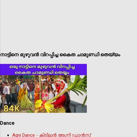
നാട്ടിനെ മുഴുവൻ വിറപ്പിച്ച കൈത ചാമുണ്ഡി തെയ്യം
Dance
Agni Dance - കിടിലന്‍ അഗ്നി ഡാൻസ്