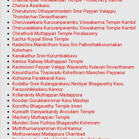
Chathampalli Vishakandan Temple - Kolachery, Kannur
Chelora Asarikavu
Cherukunnu Othayammadam Sree Payyan Valappu
Thondachan Devasthanam
Cheruvaakkara Kuruvanparambu Viswakarma Temple Kambil
Cheruvaakkara Kuruvanparambu Viswakarma Temple Kambil
Chirathodi Muttappan Temple Peralassery
Eachur Kuyyal Shiva Temple
Kadachira Mandothum Kavu Sre Pallivettakkorumakan
Kshetram
Kanakathur Sree Kurumbakkavu
Kannur Railway Muthappan Temple
Kavinisseri Payyan Valapp Wayanattu Kulavan Devasthanam
Kavunthazha Tharavadu Kshethram Mavicheri Payyanur
Kizhunna Parakkandi Kavu
Kodallur Sree Kulangarakavu Neeliyar Bhagavathy Kavu
Parassinikkadavu Kannur
Kollanandy Muthappan Madappura
Koodan Gurukkanmmar Kavu Mavilayi
Korothu Bhagavathy Temple Iriveri
Kunnath Vaniyankandy Aroodam Temple
Machery Muthappan Temple
Munderi Sree Puthiya Bhagavathi Kshetram
Muththumariyamman Kovil Kannur
Muthuvanaayi Madappura Chambad