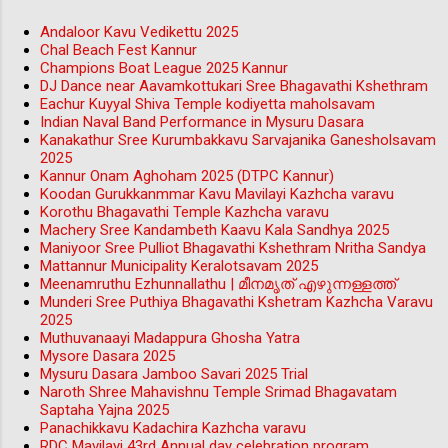
Andaloor Kavu Vedikettu 2025
Chal Beach Fest Kannur
Champions Boat League 2025 Kannur
DJ Dance near Aavamkottukari Sree Bhagavathi Kshethram
Eachur Kuyyal Shiva Temple kodiyetta maholsavam
Indian Naval Band Performance in Mysuru Dasara
Kanakathur Sree Kurumbakkavu Sarvajanika Ganesholsavam
2025
Kannur Onam Aghoham 2025 (DTPC Kannur)
Koodan Gurukkanmmar Kavu Mavilayi Kazhcha varavu
Korothu Bhagavathi Temple Kazhcha varavu
Machery Sree Kandambeth Kaavu Kala Sandhya 2025
Maniyoor Sree Pulliot Bhagavathi Kshethram Nritha Sandya
Mattannur Municipality Keralotsavam 2025
Meenamruthu Ezhunnallathu | മീനമൃത് എഴുന്നള്ളത്ത്
Munderi Sree Puthiya Bhagavathi Kshetram Kazhcha Varavu
2025
Muthuvanaayi Madappura Ghosha Yatra
Mysore Dasara 2025
Mysuru Dasara Jamboo Savari 2025 Trial
Naroth Shree Mahavishnu Temple Srimad Bhagavatam
Saptaha Yajna 2025
Panachikkavu Kadachira Kazhcha varavu
RDC Mavilayi 43rd Annual day celebration program