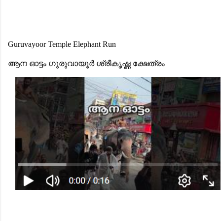
Guruvayoor Temple Elephant Run
ആന ഓട്ടം ഗുരുവായൂർ ശ്രീകൃഷ്ണ ക്ഷേത്രം