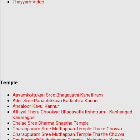
Theyyam Video
Temple
Aavamkottukari Sree Bhagavathi Kshethram
Adur Sree Panachikkavu Kadachira Kannur
Andaloor Kavu, Kannur
Athiyal Theru Chooliyar Bhagavathi Kshetram - Kanhangad
Kasaragod
Chalad Sree Dharma Shastha Temple
Charappuram Sree Muthappan Temple Thaze Chovva
Charappuram Sree Muthappan Temple Thazhe Chovva