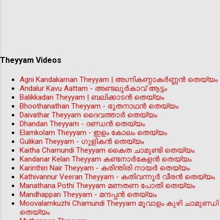
Theyyam Videos
Agni Kandakarnan Theyyam | അഗ്നികണ്ഠാകർണ്ണൻ തെയ്യം
Andalur Kavu Aattam - അണ്ടലൂർകാവ് ആട്ടം
Balikkadan Theyyam | ബലിക്കാടൻ തെയ്യം
Bhoothanathan Theyyam - ഭൂതനാഥൻ തെയ്യം
Daivathar Theyyam ദൈവത്താര്‍ തെയ്യം
Dhandan Theyyam - ദണ്ഡൻ തെയ്യം
Elamkolam Theyyam - ഇളം കോലം തെയ്യം
Gulikan Theyyam - ഗുളികൻ തെയ്യം
Kaitha Chamundi Theyyam കൈത ചാമുണ്ടി തെയ്യം
Kandanar Kelan Theyyam കണ്ടനാർകേളൻ തെയ്യം
Karinthiri Nair Theyyam - കരിന്തിരി നായർ തെയ്യം
Kathivannur Veeran Theyyam - കതിവന്നൂര്‍ വീരന്‍ തെയ്യം
Manathana Pothi Theyyam മണതണ പോതി തെയ്യം
Mandhappan Theyyam - മന്ദപ്പന്‍ തെയ്യം
Moovalamkuzhi Chamundi Theyyam മൂവാളം കുഴി ചാമുണ്ഡി
തെയ്യം