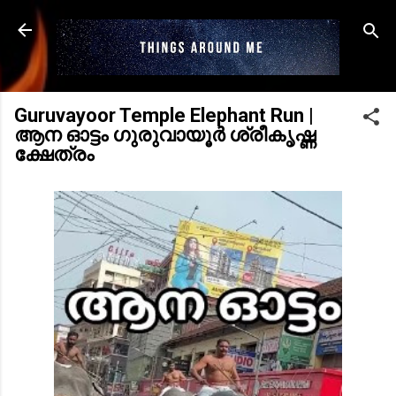
Skip to main content
Guruvayoor Temple Elephant Run |
ആന ഓട്ടം ഗുരുവായൂർ ശ്രീകൃഷ്ണ
ക്ഷേത്രം