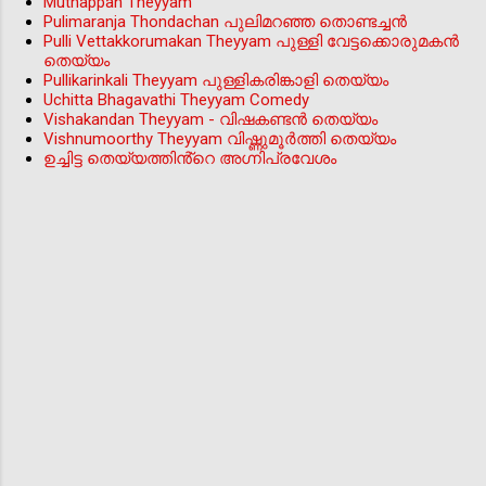
Muthappan Theyyam
Pulimaranja Thondachan പുലിമറഞ്ഞ തൊണ്ടച്ചൻ
Pulli Vettakkorumakan Theyyam പുള്ളി വേട്ടക്കൊരുമകൻ
തെയ്യം
Pullikarinkali Theyyam പുള്ളികരിങ്കാളി തെയ്യം
Uchitta Bhagavathi Theyyam Comedy
Vishakandan Theyyam - വിഷകണ്ടൻ തെയ്യം
Vishnumoorthy Theyyam വിഷ്ണുമൂർത്തി തെയ്യം
ഉച്ചിട്ട തെയ്യത്തിൻ്റെ അഗ്നിപ്രവേശം