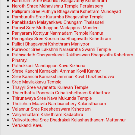
Nambram Sree Muchilot Bhagavathy Kshethram
Naroth Shree Mahavishnu Temple Peralassery
Pallipram Sree Puthiya Bhagavathi Kshetram Mundayad
Pamburuthi Sree Kurumba Bhagavathy Temple
Panakkadan Malayankavu Chungam Thalasseri
Parayil Sree Muthappan Madappura Munderi
Pariyaram Kottiyur Nanmadam Temple Kannur
Peringalayi Sree Koorumba Bhagavathi Kshethram
Pulliot Bhagavathi Kshethram Maniyoor
Puravoor Sree Lakshmi Narasimha Swami Temple
Puthiyedath Cheryamkandi Raktheswari Bhagavathi Kshetram
Pinarayi
Puthukkudi Mandappan Kavu Kizhuna
Shree Kanchi Kamakshi Amman Kovil Kannur
Sree Kaanchi Kamakshiamman Kovil Thazhechovva
Sree Mavilakkavu Temple
Thayyil Sree vayanattu Kulavan Temple
Theerthattu Ponmala Guha kshethram Kuttiattoor
Thirunavaya Sree Nava Mukunda Temple
Thulicheri Maavila Nambianchery Kalaristhanam
Valannur Sree Reesheeswara Kshetram
Valiyamuttam Kshethram Kadachira
Valliyottuchal Sree Bhadrakali Kalashasthanam Mattannur
Verukandi Kavu